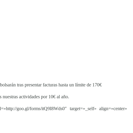
olsarán tras presentar facturas hasta un límite de 170€
s nuestras actividades por 10€ al año.
INICIATIVAS
Casa Creativa
http://goo.gl/forms/itQ9I8Wds0″ target=»_self» align=»center»
Retake
Precious Plastic