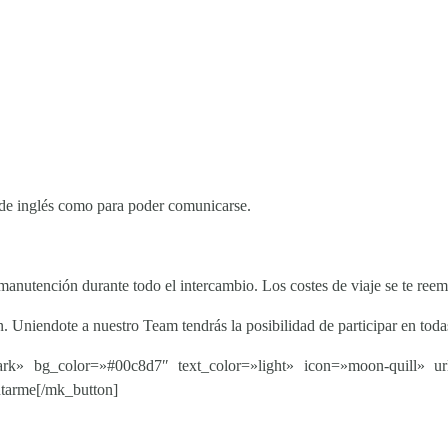
 de inglés como para poder comunicarse.
manutención durante todo el intercambio. Los costes de viaje se te reemb
n. Uniendote a nuestro Team tendrás la posibilidad de participar en toda
OPORTUNIDADES
NOSOTROS
Voluntariado
Historia
k» bg_color=»#00c8d7″ text_color=»light» icon=»moon-quill» url=»
Cursos
Galicia
tarme[/mk_button]
Intercambios
Valencia