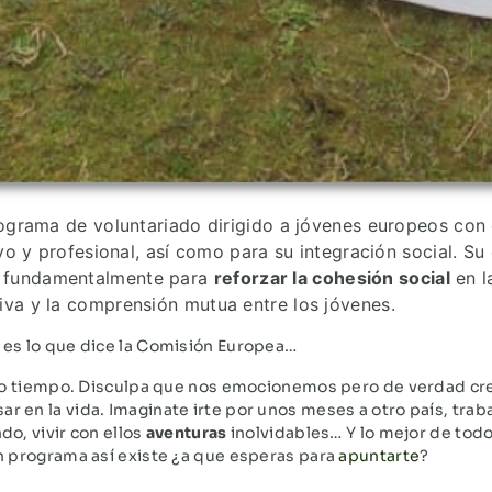
ograma de voluntariado dirigido a jóvenes europeos con e
 y profesional, así­ como para su integración social. Su 
d, fundamentalmente para
reforzar la cohesión social
en l
tiva y la comprensión mutua entre los jóvenes.
 es lo que dice la Comisión Europea…
ho tiempo. Disculpa que nos emocionemos pero de verdad cr
 en la vida. Imaginate irte por unos meses a otro país, traba
o, vivir con ellos
aventuras
inolvidables… Y lo mejor de todo
n programa así existe ¿a que esperas para
apuntarte
?