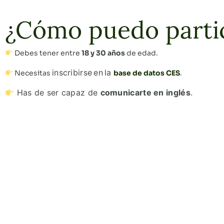
¿Cómo puedo parti
Debes
tener
entre
18
y
30
años
de
edad
.
inscribirse
en
la
Necesitas
base de datos CES
.
Has de ser capaz de
comunicarte en inglés
.
"Decidí venir a Cracovia con el CES para pasar seis meses tra
oportunidad de aportar algo a la c