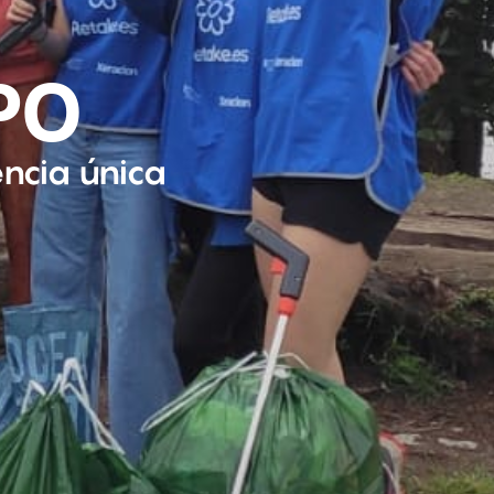
PO
encia única