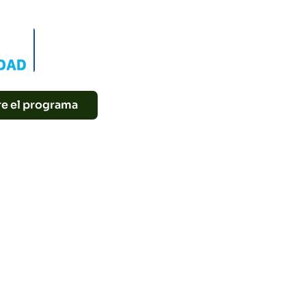
INICIATIVAS
Casa Creativa
Retake
Precious Plastic
re el programa
riencia increíble. No solo es una
ecedor"