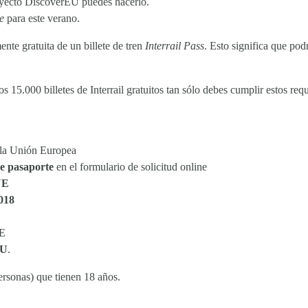
oyecto DiscoverEU puedes hacerlo.
e
para este verano.
nte gratuita de un billete de tren
Interrail Pass
. Esto significa que pod
15.000 billetes de Interrail gratuitos tan sólo debes cumplir estos requi
 la Unión Europea
e pasaporte
en el formulario de solicitud online
UE
2018
UE
EU
.
rsonas) que tienen 18 años.
OPORTUNIDADES
NOSOTROS
Voluntariado
Historia