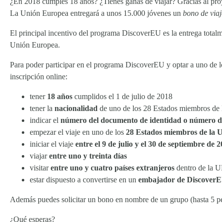
¿En 2018 cumples 18 años? ¿Tienes ganas de viajar? Gracias al pr
La Unión Europea entregará a unos 15.000 jóvenes un
bono de viaj
El principal incentivo del programa DiscoverEU es la entrega totalme
Unión Europea.
Para poder participar en el programa DiscoverEU y optar a uno de los 
inscripción online:
tener
18 años
cumplidos el 1 de julio de 2018
tener la
nacionalidad
de uno de los 28 Estados miembros de
indicar el
número del documento de identidad o número d
empezar el viaje en uno de los
28 Estados miembros de la 
iniciar el viaje
entre el 9 de julio y el 30 de septiembre de 
viajar
entre uno y treinta días
visitar
entre uno y cuatro países extranjeros
dentro de la 
estar dispuesto a convertirse en un
embajador de
Discover
Además puedes solicitar un bono en nombre de un grupo (hasta 5 pe
¿Qué esperas?