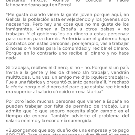
bastante mixtos. Admite no conocer a nadie
latinoamericano aquí en Ferrol.
“Me gusta cuando viene la gente joven porque aquí, en
Galicia, la población está envejeciendo y los jóvenes son
necesarios. Pero hay una cosa que no me gusta de los
inmigrantes. Vienen a España u otros países y no
trabajan. Y el gobierno les da dinero a estas personas:
para comer, para dormir. Preferiría que el gobierno haga
contratos con estas personas; por ejemplo, vas a trabajar
2 horas o 4 horas para la comunidad y recibir el dinero.
Porque en lo contrario uno recibe el dinero y no hace
nada.
Si trabajas, recibes el dinero, si no – no. Porque si un país
invita a la gente y les da dinero sin trabajar, vendrán
multitudes. Una vez, un amigo me dijo «quiero trabajar».
Fue a una fábrica y preguntó cuánto ganaría allí. Y rechazó
la oferta porque el dinero del paro que estaba recibiendo
era superior al salario ofrecido en esa fábrica”.
Por otro lado, muchas personas que vienen a España no
pueden trabajar por falta de permiso de trabajo. Luis
admite que lo que seguro necesita algún cambio es el
tiempo de espera. También advierte el problema del
salario mínimo y la economía sumergida.
«Supongamos que soy dueño de una empresa y te pago