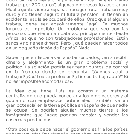
500 EUR. Pero viene otra persona y dice “haré el mismo
trabajo por 200 euros”, algunas empresas lo aceptarían.
Mucha gente viene a España a recoger fruta. Trabajan muy
duro y no tienen seguro ni futura pensión. Si tienen un
accidente, nadie se ocupará de ellos. Creo que si alguien
trabaja, debe ser absolutamente legal. En muchos
lugares es imposible. Un problema que veo con las
personas que vienen en pateras, principalmente desde
África, es que no son trabajadores profesionales. Están
sanos y no tienen dinero. Pero, ¿qué pueden hacer todos
en un pequeño rincón de España? Nada.
Saben que en España van a estar cuidados, van a recibir
dinero y alojamiento. Es un gran problema social y
político. La solución podría ser tener puntos de control
en la frontera donde se pregunta: “¿Vienes aquí a
trabajar? ¿Cuál es tu profesión? ¿Tienes trabajo aquí?” Si
no, es imposible acomodarlos».
La idea que tiene Luis es construir un sistema
centralizado que pueda conectar a los empleadores y al
gobierno con empleados potenciales. También ve un
gran potencial en la tierra pública en España de que nadie
se ocupa. Se podrían alquilar muchas tierras a los
inmigrantes que luego podrían trabajar y vender las
cosechas producidas.
“Otra cosa que debe hacer el gobierno es ir a los países