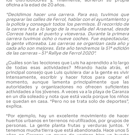
los distribuidores y, finalmente, abrieron su propia
oficina a la edad de 20 años.
“Decidimos hacer una carrera. Para eso, tuvimos que
preparar las calles de Ferrol, hablar con el ayuntamiento y
la policía y conseguir todos los permisos. El recorrido de
la carrera fue a lo largo de la muralla del Arsenal, desde
Correos hasta el puerto y viceversa. Durante la primera
carrera tuvimos ocho o nueve coches. Fue espectacular,
la gente vitoreaba. Las carreras se organizan cada año y
cada año son mejores. Este año tendremos la 51ª edición
de las carreras – 51° Rallye de Ferrol 2020”.
¿Cuáles son las lecciones que Luis ha aprendido a lo largo
de todas esas actividades? Mirando hacia atrás, el
principal consejo que Luis quisiera dar a la gente es vivir
intensamente, escribir y hacer fotos para captar el
momento, aunque lamenta principalmente que las
autoridades y organizaciones no ofrecen suficientes
actividades a los jóvenes. A veces va a la playa de Caranza
en un día soleado y nota que está vacía porque los niños
se quedan en casa. “Pero no se trata solo de deportes”,
explica.
“Por ejemplo, hay un excelente movimiento de hacer
huertos urbanos en terrenos no utilizados, por grupos de
personas. La gente planta frutas y verduras juntos. Y
tenemos mucha tierra que está abandonada. Hace unos 5