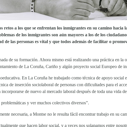
retos a los que se enfrentan los inmigrantes en su camino hacia la
oblemas de los inmigrantes son aún mayores a los de los ciudadanos
tud de las personas es vital y que todos además de facilitar o prom
onada de su formación. Ahora mismo está realizando una práctica en l
yuntamiento de La Coruña, Cariño y algún proyecto social Europeo de in
educativa. En La Coruña he trabajado como técnica de apoyo social en a
nica de inserción sociolaboral de personas con dificultades para el acc
ra incorporarse de nuevo al mercado laboral después de toda una vida ded
 problemáticas y ver muchos colectivos diversos”.
mente necesaria, a Montse no le resulta fácil encontrar trabajo en su ca
almente que hacen labor social, y a veces nos solapamos entre nosotro